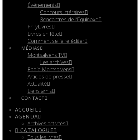
Événements
Concours littéraires
Rencontres de l’Équinoxe
PrillyLivres
Livres en fête
Comment se faire éditer
MÉDIAS
Montsalvens TV
Les archives
Radio Montsalvens
Articles de presse
Actualité
Liens amis
CONTACT
ACCUEIL
AGENDA
Archives activités
CATALOGUE
Tous les livres