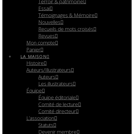
Terroir & patrimoine
Essai
Témoignages & Mémoire
Nouvelles
Recueils de mots croisés
Revues
Mon compte
Panier
LA MAISON
Histoire
Auteurs/Illustrateurs
Auteurs
Les illustrateurs
Équipe
Équipe éditoriale
Comité de lecture
Comité directeur
L’association
Statuts
Devenir membre