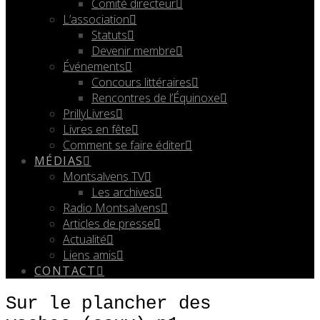
Comité directeur
L’association
Statuts
Devenir membre
Événements
Concours littéraires
Rencontres de l’Équinoxe
PrillyLivres
Livres en fête
Comment se faire éditer
MÉDIAS
Montsalvens TV
Les archives
Radio Montsalvens
Articles de presse
Actualité
Liens amis
CONTACT
Sur le plancher des