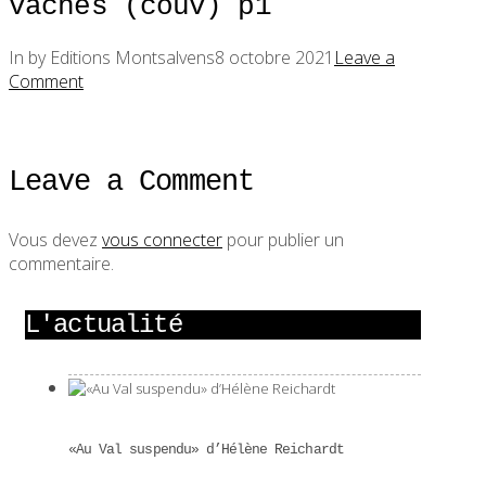
vaches (couv) p1
In by Editions Montsalvens
8 octobre 2021
Leave a
Comment
Leave a Comment
Vous devez
vous connecter
pour publier un
commentaire.
L'actualité
«Au Val suspendu» d’Hélène Reichardt