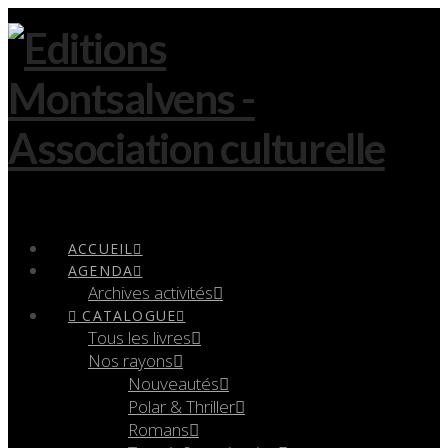
Navigation
ACCUEIL
AGENDA
Archives activités
CATALOGUE
Tous les livres
Nos rayons
Nouveautés
Polar & Thriller
Romans