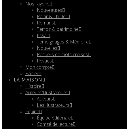
Nos rayons
Nouveautés
Polar & Thriller
Romans
Terroir & patrimoine
Essai
Témoignages & Mémoire
Nouvelles
Recueils de mots croisés
Revues
Mon compte
Panier
LA MAISON
Histoire
Auteurs/Illustrateurs
Auteurs
Les illustrateurs
Équipe
Équipe éditoriale
Comité de lecture