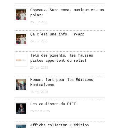
Copeaux, Suze coca, musique et… un
polar!
25 juin 2025
Ça c’est une info, Fr-app
24 juin 2025
Tels des piments, les fausses
pistes apportent du relief
23 juin 2025
Moment fort pour les Éditions
Montsalvens
16 mai 2025
Les coulisses du FIFF
25 mars 2025
Affiche collector « édition