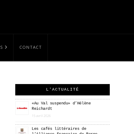
S
CONTACT
L'ACTUALITÉ
«Au Val suspendu» d’Hélène
Reichardt
15 avril 2026
Les cafés littéraires de