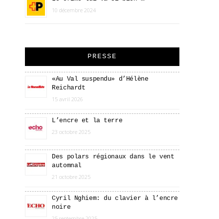
10 décembre 2024
PRESSE
«Au Val suspendu» d’Hélène
Reichardt
15 avril 2026
L’encre et la terre
23 octobre 2025
Des polars régionaux dans le vent
automnal
21 octobre 2025
Cyril Nghiem: du clavier à l’encre
noire
25 septembre 2025