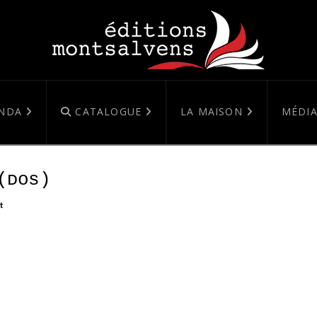
NDA
CATALOGUE
LA MAISON
MÉDIA
(ᴅᴏs)
t