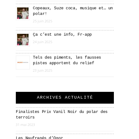
Copeaux, Suze coca, musique et… un
polar!
25 juin 2025
Ça c’est une info, Fr-app
24 juin 2025
Tels des piments, les fausses
pistes apportent du relief
23 juin 2025
ARCHIVES ACTUALITÉ
Finalistes Prix Vanil Noir du polar des
terroirs
31 mai 2023
Les Naufragés d’Ogoz