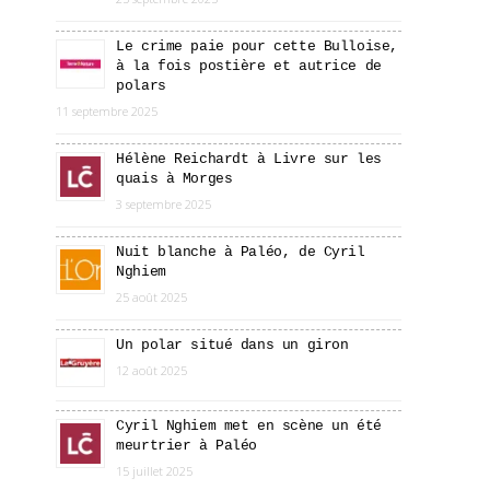
Le crime paie pour cette Bulloise,
à la fois postière et autrice de
polars
11 septembre 2025
Hélène Reichardt à Livre sur les
quais à Morges
3 septembre 2025
Nuit blanche à Paléo, de Cyril
Nghiem
25 août 2025
Un polar situé dans un giron
12 août 2025
Cyril Nghiem met en scène un été
meurtrier à Paléo
15 juillet 2025