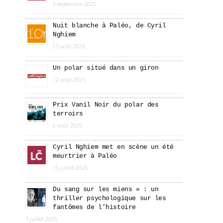
3 septembre 2025
Nuit blanche à Paléo, de Cyril
Nghiem
25 août 2025
Un polar situé dans un giron
12 août 2025
Prix Vanil Noir du polar des
terroirs
6 août 2025
Cyril Nghiem met en scène un été
meurtrier à Paléo
15 juillet 2025
Du sang sur les miens » : un
thriller psychologique sur les
fantômes de l’histoire
7 juillet 2025