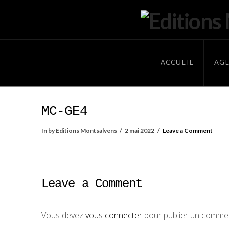
ACCUEIL
AG
MC-GE4
In by Editions Montsalvens
2 mai 2022
Leave a Comment
Leave a Comment
Vous devez
vous connecter
pour publier un commen