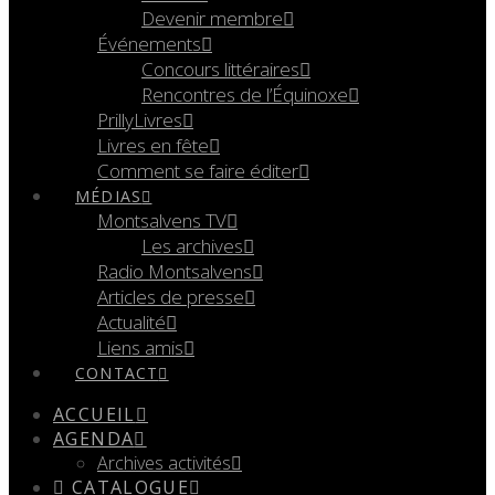
Devenir membre
Événements
Concours littéraires
Rencontres de l’Équinoxe
PrillyLivres
Livres en fête
Comment se faire éditer
MÉDIAS
Montsalvens TV
Les archives
Radio Montsalvens
Articles de presse
Actualité
Liens amis
CONTACT
ACCUEIL
AGENDA
Archives activités
CATALOGUE