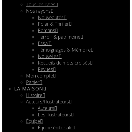
Tous les livres
Nos rayons
Nouveautés
Polar & Thriller
Romans
Terroir & patrimoine
Essai
Témoignages & Mémoire
Nouvelles
Recueils de mots croisés
Revues
Mon compte
Panier
LA MAISON
Histoire
Auteurs/Illustrateurs
Auteurs
Les illustrateurs
Équipe
Équipe éditoriale