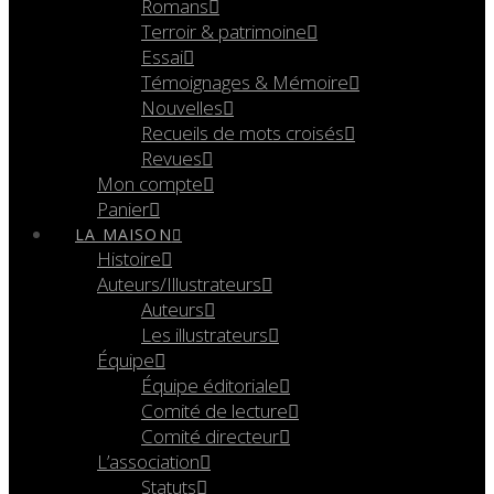
Romans
Terroir & patrimoine
Essai
Témoignages & Mémoire
Nouvelles
Recueils de mots croisés
Revues
Mon compte
Panier
LA MAISON
Histoire
Auteurs/Illustrateurs
Auteurs
Les illustrateurs
Équipe
Équipe éditoriale
Comité de lecture
Comité directeur
L’association
Statuts