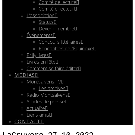
Comité de lecture
Comité directeur
L’association
Statuts
Devenir membre
Événements
Concours littéraires
Rencontres de l’Équinoxe
PrillyLivres
Livres en fête
Comment se faire éditer
MÉDIAS
Montsalvens TV
Les archives
Radio Montsalvens
Articles de presse
Actualité
Liens amis
CONTACT