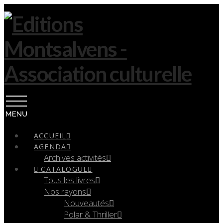
Navigation
ACCUEIL
AGENDA
Archives activités
CATALOGUE
Tous les livres
Nos rayons
Nouveautés
Polar & Thriller