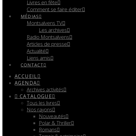
Livres en fête
Comment se faire éditer
MÉDIAS
Montsalvens TV
Les archives
Radio Montsalvens
Articles de presse
Actualité
Liens amis
CONTACT
ACCUEIL
AGENDA
Archives activités
CATALOGUE
Tous les livres
Nos rayons
Nouveautés
Polar & Thriller
Romans