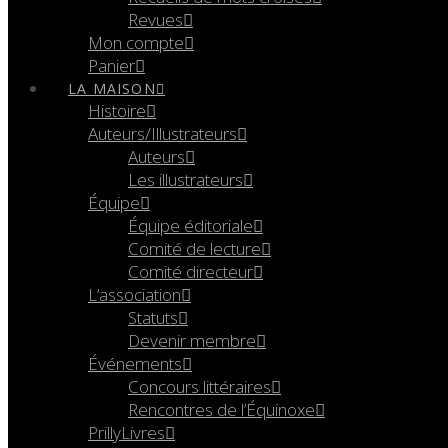
Revues
Mon compte
Panier
LA MAISON
Histoire
Auteurs/Illustrateurs
Auteurs
Les illustrateurs
Équipe
Équipe éditoriale
Comité de lecture
Comité directeur
L’association
Statuts
Devenir membre
Événements
Concours littéraires
Rencontres de l’Équinoxe
PrillyLivres