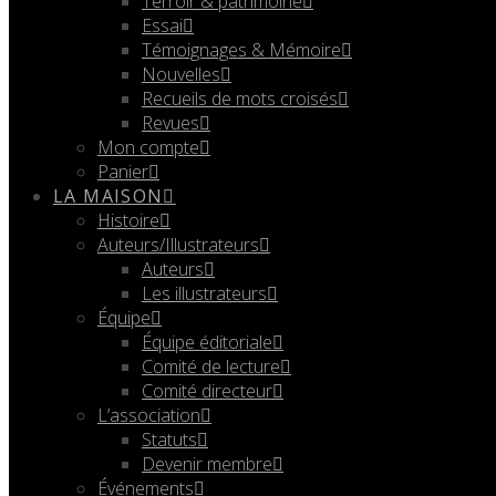
Terroir & patrimoine
Essai
Témoignages & Mémoire
Nouvelles
Recueils de mots croisés
Revues
Mon compte
Panier
LA MAISON
Histoire
Auteurs/Illustrateurs
Auteurs
Les illustrateurs
Équipe
Équipe éditoriale
Comité de lecture
Comité directeur
L’association
Statuts
Devenir membre
Événements