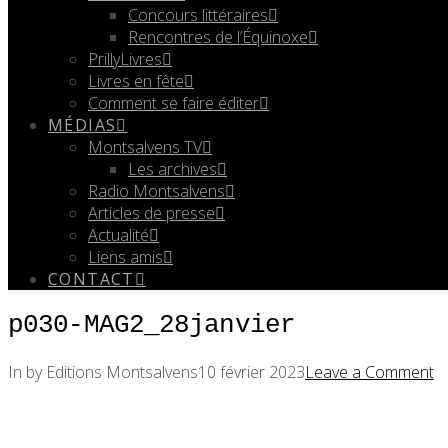
Concours littéraires
Rencontres de l’Équinoxe
PrillyLivres
Livres en fête
Comment se faire éditer
MÉDIAS
Montsalvens TV
Les archives
Radio Montsalvens
Articles de presse
Actualité
Liens amis
CONTACT
p030-MAG2_28janvier
In by Editions Montsalvens
10 février 2023
Leave a Comment