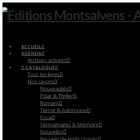
Navigation
ACCUEIL
AGENDA
Archives activités
CATALOGUE
Tous les livres
Nos rayons
Nouveautés
Polar & Thriller
Romans
Terroir & patrimoine
Essai
Témoignages & Mémoire
Nouvelles
Recueils de mots croisés