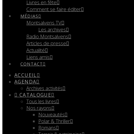
Livres en fête
Comment se faire éditer
MÉDIAS
Montsalvens TV
Les archives
Radio Montsalvens
Articles de presse
Actualité
Liens amis
CONTACT
ACCUEIL
AGENDA
Archives activités
CATALOGUE
Tous les livres
Nos rayons
Nouveautés
Polar & Thriller
Romans