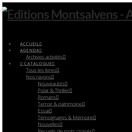
Navigation
ACCUEIL
AGENDA
Archives activités
CATALOGUE
Tous les livres
Nos rayons
Nouveautés
Polar & Thriller
Romans
Terroir & patrimoine
Essai
Témoignages & Mémoire
Nouvelles
Recueils de mots croisés