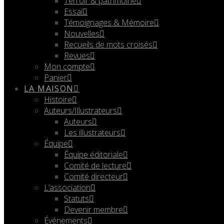
Terroir & patrimoine
Essai
Témoignages & Mémoire
Nouvelles
Recueils de mots croisés
Revues
Mon compte
Panier
LA MAISON
Histoire
Auteurs/Illustrateurs
Auteurs
Les illustrateurs
Équipe
Équipe éditoriale
Comité de lecture
Comité directeur
L’association
Statuts
Devenir membre
Événements