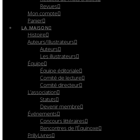
Revues
Mon compte
Panier
LA MAISON
Histoire
Auteurs/Illustrateurs
Auteurs
Les illustrateurs
Équipe
Équipe éditoriale
Comité de lecture
Comité directeur
L’association
Statuts
Devenir membre
Événements
Concours littéraires
Rencontres de l’Équinoxe
PrillyLivres