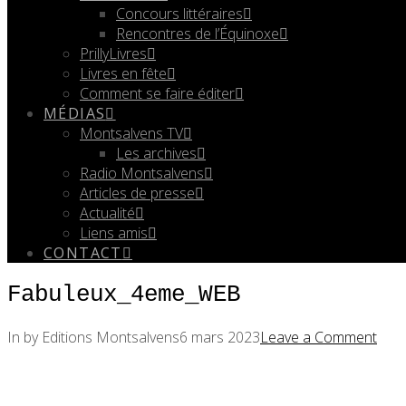
Concours littéraires
Rencontres de l’Équinoxe
PrillyLivres
Livres en fête
Comment se faire éditer
MÉDIAS
Montsalvens TV
Les archives
Radio Montsalvens
Articles de presse
Actualité
Liens amis
CONTACT
Fabuleux_4eme_WEB
In by Editions Montsalvens
6 mars 2023
Leave a Comment