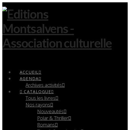
Navigation
ACCUEIL
AGENDA
Archives activités
CATALOGUE
Tous les livres
Nos rayons
Nouveautés
Polar & Thriller
Romans