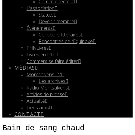
Comité directeur
L’association
Statuts
Devenir membre
Événements
Concours littéraires
Rencontres de l’Équinoxe
PrillyLivres
Livres en fête
Comment se faire éditer
MÉDIAS
Montsalvens TV
Les archives
Radio Montsalvens
Articles de presse
Actualité
Liens amis
CONTACT
Bain_de_sang_chaud