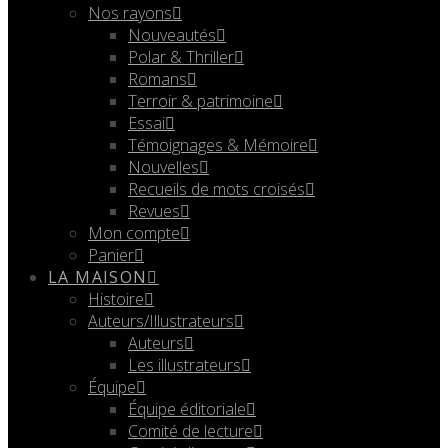
Nos rayons
Nouveautés
Polar & Thriller
Romans
Terroir & patrimoine
Essai
Témoignages & Mémoire
Nouvelles
Recueils de mots croisés
Revues
Mon compte
Panier
LA MAISON
Histoire
Auteurs/Illustrateurs
Auteurs
Les illustrateurs
Équipe
Équipe éditoriale
Comité de lecture