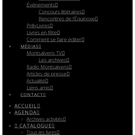
Événements
Concours littéraires
Rencontres de l’Équinoxe
PrillyLivres
Livres en fête
Comment se faire éditer
MÉDIAS
Montsalvens TV
Les archives
Radio Montsalvens
Articles de presse
Actualité
Liens amis
CONTACT
ACCUEIL
AGENDA
Archives activités
CATALOGUE
Tous les livres