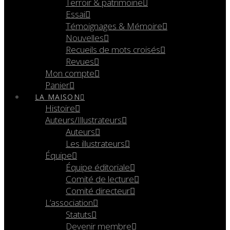
Terroir & patrimoine
Essai
Témoignages & Mémoire
Nouvelles
Recueils de mots croisés
Revues
Mon compte
Panier
LA MAISON
Histoire
Auteurs/Illustrateurs
Auteurs
Les illustrateurs
Équipe
Équipe éditoriale
Comité de lecture
Comité directeur
L’association
Statuts
Devenir membre