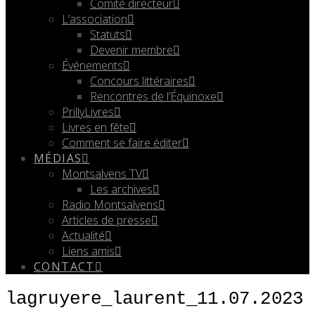
Comité directeur
L’association
Statuts
Devenir membre
Événements
Concours littéraires
Rencontres de l’Équinoxe
PrillyLivres
Livres en fête
Comment se faire éditer
MÉDIAS
Montsalvens TV
Les archives
Radio Montsalvens
Articles de presse
Actualité
Liens amis
CONTACT
lagruyere_laurent_11.07.2023