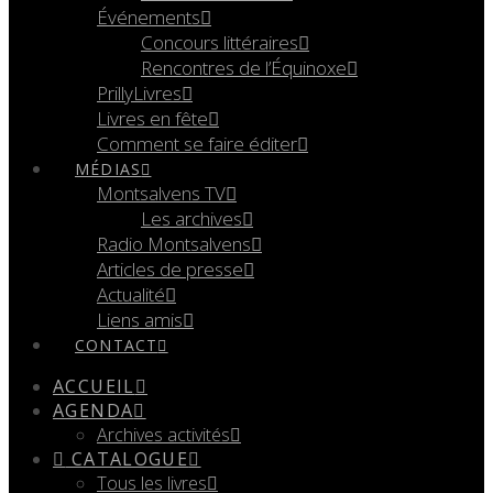
Événements
Concours littéraires
Rencontres de l’Équinoxe
PrillyLivres
Livres en fête
Comment se faire éditer
MÉDIAS
Montsalvens TV
Les archives
Radio Montsalvens
Articles de presse
Actualité
Liens amis
CONTACT
ACCUEIL
AGENDA
Archives activités
CATALOGUE
Tous les livres