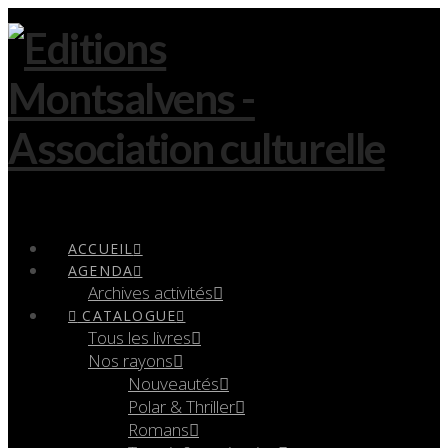
Navigation
ACCUEIL
AGENDA
Archives activités
CATALOGUE
Tous les livres
Nos rayons
Nouveautés
Polar & Thriller
Romans