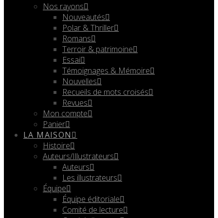
Nos rayons
Nouveautés
Polar & Thriller
Romans
Terroir & patrimoine
Essai
Témoignages & Mémoire
Nouvelles
Recueils de mots croisés
Revues
Mon compte
Panier
LA MAISON
Histoire
Auteurs/Illustrateurs
Auteurs
Les illustrateurs
Équipe
Équipe éditoriale
Comité de lecture