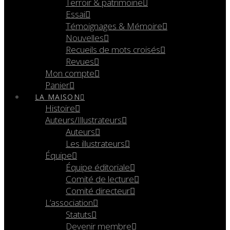
Terroir & patrimoine
Essai
Témoignages & Mémoire
Nouvelles
Recueils de mots croisés
Revues
Mon compte
Panier
LA MAISON
Histoire
Auteurs/Illustrateurs
Auteurs
Les illustrateurs
Équipe
Équipe éditoriale
Comité de lecture
Comité directeur
L’association
Statuts
Devenir membre