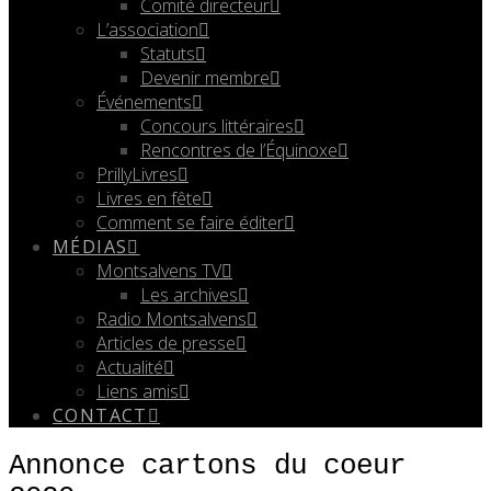
Comité directeur
L’association
Statuts
Devenir membre
Événements
Concours littéraires
Rencontres de l’Équinoxe
PrillyLivres
Livres en fête
Comment se faire éditer
MÉDIAS
Montsalvens TV
Les archives
Radio Montsalvens
Articles de presse
Actualité
Liens amis
CONTACT
Annonce cartons du coeur