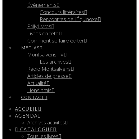
Événements
Concours littéraires
Rencontres de l’Équinoxe
PrillyLivres
Livres en fête
Comment se faire éditer
MÉDIAS
Montsalvens TV
Les archives
Radio Montsalvens
Articles de presse
Actualité
Liens amis
CONTACT
ACCUEIL
AGENDA
Archives activités
CATALOGUE
Tous les livres