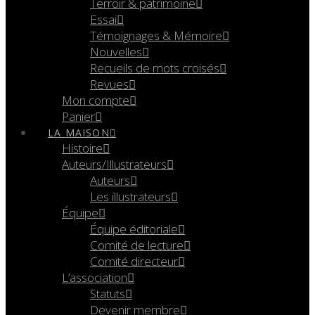
Terroir & patrimoine
Essai
Témoignages & Mémoire
Nouvelles
Recueils de mots croisés
Revues
Mon compte
Panier
LA MAISON
Histoire
Auteurs/Illustrateurs
Auteurs
Les illustrateurs
Équipe
Équipe éditoriale
Comité de lecture
Comité directeur
L’association
Statuts
Devenir membre