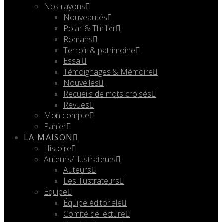
Nos rayons
Nouveautés
Polar & Thriller
Romans
Terroir & patrimoine
Essai
Témoignages & Mémoire
Nouvelles
Recueils de mots croisés
Revues
Mon compte
Panier
LA MAISON
Histoire
Auteurs/Illustrateurs
Auteurs
Les illustrateurs
Équipe
Équipe éditoriale
Comité de lecture