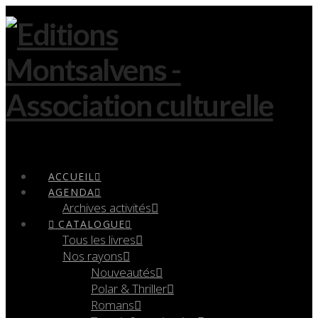
Navigation
ACCUEIL
AGENDA
Archives activités
CATALOGUE
Tous les livres
Nos rayons
Nouveautés
Polar & Thriller
Romans