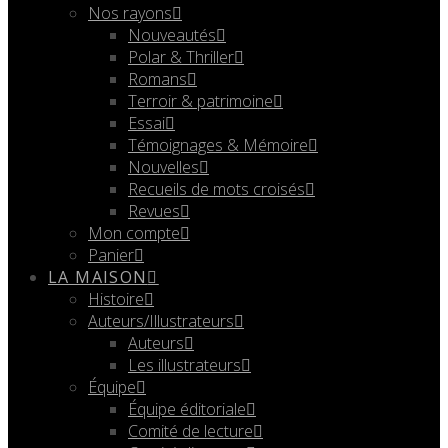
Nos rayons
Nouveautés
Polar & Thriller
Romans
Terroir & patrimoine
Essai
Témoignages & Mémoire
Nouvelles
Recueils de mots croisés
Revues
Mon compte
Panier
LA MAISON
Histoire
Auteurs/Illustrateurs
Auteurs
Les illustrateurs
Équipe
Équipe éditoriale
Comité de lecture