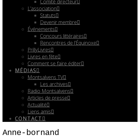
Comité directeur
L’association
Statuts
Devenir membre
Événements
Concours littéraires
Rencontres de l’Équinoxe
PrillyLivres
Livres en fête
Comment se faire éditer
MÉDIAS
Montsalvens TV
Les archives
Radio Montsalvens
Articles de presse
Actualité
Liens amis
CONTACT
Anne-bornand