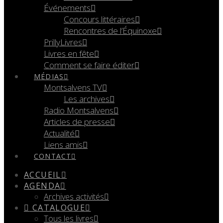
Événements
Concours littéraires
Rencontres de l’Équinoxe
PrillyLivres
Livres en fête
Comment se faire éditer
MÉDIAS
Montsalvens TV
Les archives
Radio Montsalvens
Articles de presse
Actualité
Liens amis
CONTACT
ACCUEIL
AGENDA
Archives activités
CATALOGUE
Tous les livres