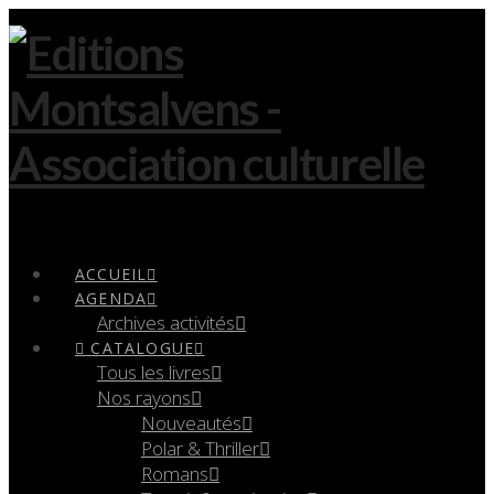
Navigation
ACCUEIL
AGENDA
Archives activités
CATALOGUE
Tous les livres
Nos rayons
Nouveautés
Polar & Thriller
Romans