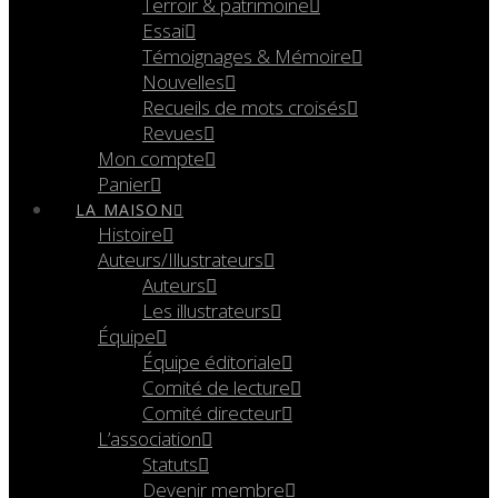
Terroir & patrimoine
Essai
Témoignages & Mémoire
Nouvelles
Recueils de mots croisés
Revues
Mon compte
Panier
LA MAISON
Histoire
Auteurs/Illustrateurs
Auteurs
Les illustrateurs
Équipe
Équipe éditoriale
Comité de lecture
Comité directeur
L’association
Statuts
Devenir membre