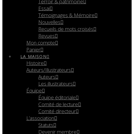
Terroir & patrimoine
Essai
Témoignages & Mémoire
Nouvelles
Recueils de mots croisés
Revues
Mon compte
Panier
LA MAISON
Histoire
Auteurs/Illustrateurs
Auteurs
Les illustrateurs
Équipe
Équipe éditoriale
Comité de lecture
Comité directeur
L’association
Statuts
Devenir membre