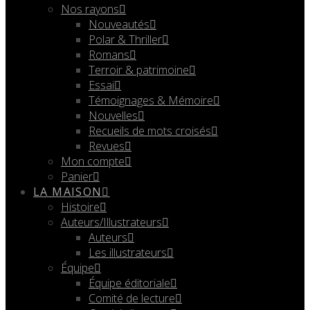
Nos rayons
Nouveautés
Polar & Thriller
Romans
Terroir & patrimoine
Essai
Témoignages & Mémoire
Nouvelles
Recueils de mots croisés
Revues
Mon compte
Panier
LA MAISON
Histoire
Auteurs/Illustrateurs
Auteurs
Les illustrateurs
Équipe
Équipe éditoriale
Comité de lecture