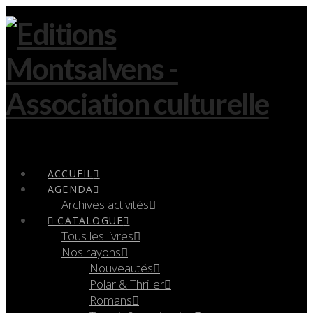
Navigation
ACCUEIL
AGENDA
Archives activités
CATALOGUE
Tous les livres
Nos rayons
Nouveautés
Polar & Thriller
Romans