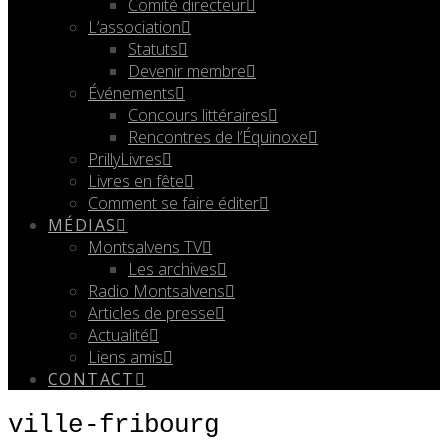
Comité directeur
L’association
Statuts
Devenir membre
Événements
Concours littéraires
Rencontres de l’Équinoxe
PrillyLivres
Livres en fête
Comment se faire éditer
MÉDIAS
Montsalvens TV
Les archives
Radio Montsalvens
Articles de presse
Actualité
Liens amis
CONTACT
ville-fribourg