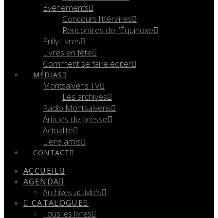
Événements
Concours littéraires
Rencontres de l’Équinoxe
PrillyLivres
Livres en fête
Comment se faire éditer
MÉDIAS
Montsalvens TV
Les archives
Radio Montsalvens
Articles de presse
Actualité
Liens amis
CONTACT
ACCUEIL
AGENDA
Archives activités
CATALOGUE
Tous les livres