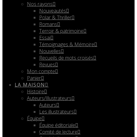
Nos rayons
Nouveautés
Polar & Thriller
Romans
Terroir & patrimoine
Essai
Témoignages & Mémoire
Nouvelles
Recueils de mots croisés
Revues
Mon compte
Panier
LA MAISON
Histoire
Auteurs/Illustrateurs
Auteurs
Les illustrateurs
Équipe
Équipe éditoriale
Comité de lecture