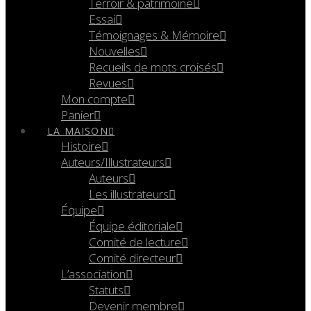
Terroir & patrimoine
Essai
Témoignages & Mémoire
Nouvelles
Recueils de mots croisés
Revues
Mon compte
Panier
LA MAISON
Histoire
Auteurs/Illustrateurs
Auteurs
Les illustrateurs
Équipe
Équipe éditoriale
Comité de lecture
Comité directeur
L’association
Statuts
Devenir membre