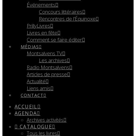
Événements
Concours littéraires
Rencontres de l’Équinoxe
PrillyLivres
Livres en fête
Comment se faire éditer
MÉDIAS
Montsalvens TV
Les archives
Radio Montsalvens
Articles de presse
Actualité
Liens amis
CONTACT
ACCUEIL
AGENDA
Archives activités
CATALOGUE
Tous les livres