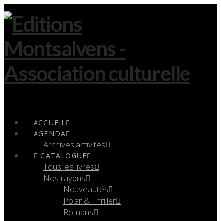
Navigation
ACCUEIL
AGENDA
Archives activités
CATALOGUE
Tous les livres
Nos rayons
Nouveautés
Polar & Thriller
Romans