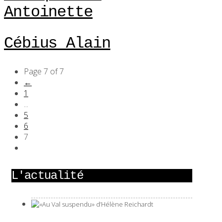
Antoinette
Cébius Alain
Page 7 of 7
←
1
...
5
6
7
L'actualité