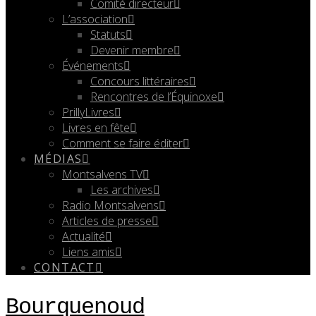
Comité directeur
L’association
Statuts
Devenir membre
Événements
Concours littéraires
Rencontres de l’Équinoxe
PrillyLivres
Livres en fête
Comment se faire éditer
MÉDIAS
Montsalvens TV
Les archives
Radio Montsalvens
Articles de presse
Actualité
Liens amis
CONTACT
Bourquenoud