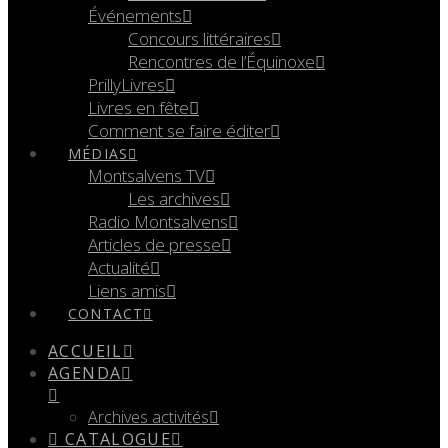
Événements
Concours littéraires
Rencontres de l’Équinoxe
PrillyLivres
Livres en fête
Comment se faire éditer
MÉDIAS
Montsalvens TV
Les archives
Radio Montsalvens
Articles de presse
Actualité
Liens amis
CONTACT
ACCUEIL
AGENDA
Archives activités
CATALOGUE