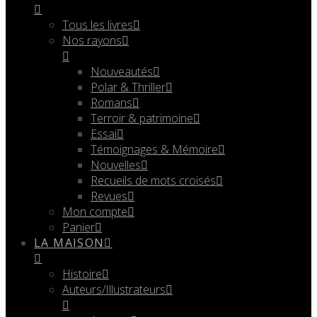
Tous les livres
Nos rayons
Nouveautés
Polar & Thriller
Romans
Terroir & patrimoine
Essai
Témoignages & Mémoire
Nouvelles
Recueils de mots croisés
Revues
Mon compte
Panier
LA MAISON
Histoire
Auteurs/Illustrateurs