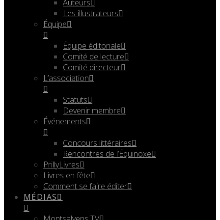
Auteurs
Les illustrateurs
Équipe
Équipe éditoriale
Comité de lecture
Comité directeur
L’association
Statuts
Devenir membre
Événements
Concours littéraires
Rencontres de l’Équinoxe
PrillyLivres
Livres en fête
Comment se faire éditer
MÉDIAS
Montsalvens TV