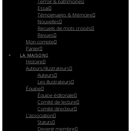
Terroir & patrimoine
Essai
Témoignages & Mémoire
Nouvelles
Recueils de mots croisés
Revues
Mon compte
Panier
LA MAISON
Histoire
Auteurs/Illustrateurs
Auteurs
Les illustrateurs
Équipe
Équipe éditoriale
Comité de lecture
Comité directeur
L’association
Statuts
Devenir membre