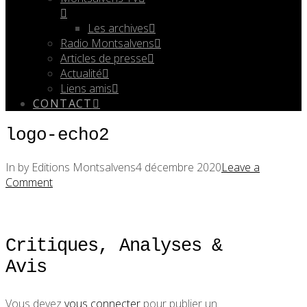
Les archives
Radio Montsalvens
Articles de presse
Actualité
Liens amis
CONTACT
logo-echo2
In by Editions Montsalvens
4 décembre 2020
Leave a
Comment
Critiques, Analyses &
Avis
Vous devez
vous connecter
pour publier un