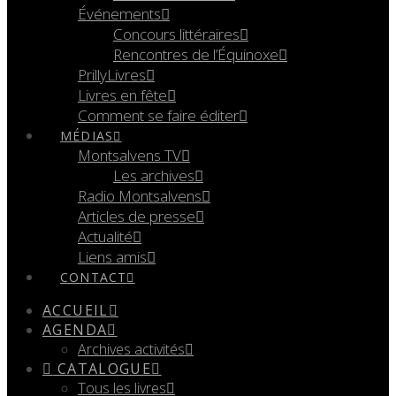
Événements
Concours littéraires
Rencontres de l’Équinoxe
PrillyLivres
Livres en fête
Comment se faire éditer
MÉDIAS
Montsalvens TV
Les archives
Radio Montsalvens
Articles de presse
Actualité
Liens amis
CONTACT
ACCUEIL
AGENDA
Archives activités
CATALOGUE
Tous les livres