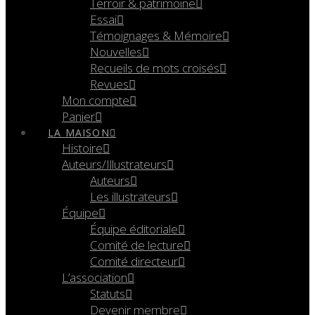
Terroir & patrimoine
Essai
Témoignages & Mémoire
Nouvelles
Recueils de mots croisés
Revues
Mon compte
Panier
LA MAISON
Histoire
Auteurs/Illustrateurs
Auteurs
Les illustrateurs
Équipe
Équipe éditoriale
Comité de lecture
Comité directeur
L’association
Statuts
Devenir membre