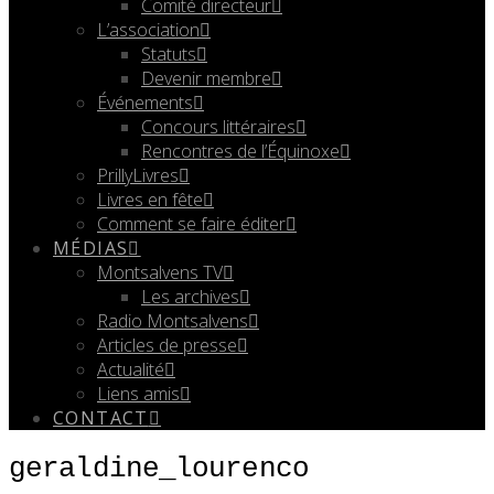
Comité directeur
L’association
Statuts
Devenir membre
Événements
Concours littéraires
Rencontres de l’Équinoxe
PrillyLivres
Livres en fête
Comment se faire éditer
MÉDIAS
Montsalvens TV
Les archives
Radio Montsalvens
Articles de presse
Actualité
Liens amis
CONTACT
geraldine_lourenco