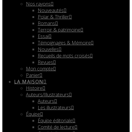
Nos rayons
Nouveautés
Polar & Thriller
Romans
Terroir & patrimoine
Essai
Témoignages & Mémoire
Nouvelles
Recueils de mots croisés
Revues
Mon compte
Panier
LA MAISON
Histoire
Auteurs/Illustrateurs
Auteurs
Les illustrateurs
Équipe
Équipe éditoriale
Comité de lecture