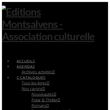
Navigation
ACCUEIL
AGENDA
Archives activités
CATALOGUE
Tous les livres
Nos rayons
Nouveautés
Polar & Thriller
Romans