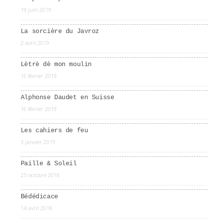
19 juin 2019
La sorcière du Javroz
2 avril 2019
Lètrè dè mon moulin
16 février 2019
Alphonse Daudet en Suisse
16 février 2019
Les cahiers de feu
3 janvier 2019
Paille & Soleil
25 octobre 2018
Bédédicace
14 avril 2018