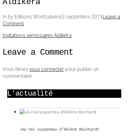
Aldikéra
In by Editions Montsalvens
3 septembre 2019
Leave a
Comment
Invitations vernissages Aldikéra
Leave a Comment
Vous devez
vous connecter
pour publier un
commentaire.
L'actualité
«Au Val suspendu» d’Hélène Reichardt