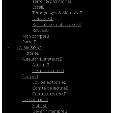
Terroir & patrimoine
Essai
Témoignages & Mémoire
Nouvelles
Recueils de mots croisés
Revues
Mon compte
Panier
LA MAISON
Histoire
Auteurs/Illustrateurs
Auteurs
Les illustrateurs
Équipe
Équipe éditoriale
Comité de lecture
Comité directeur
L’association
Statuts
Devenir membre