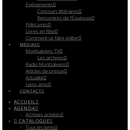
Événements
Concours littéraires
Rencontres de l’Équinoxe
PrillyLivres
Livres en fête
Comment se faire éditer
MÉDIAS
Montsalvens TV
Les archives
Radio Montsalvens
Articles de presse
Actualité
Liens amis
CONTACT
ACCUEIL
AGENDA
Archives activités
CATALOGUE
Tous les livres