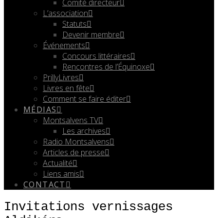
Comité directeur
L’association
Statuts
Devenir membre
Événements
Concours littéraires
Rencontres de l’Équinoxe
PrillyLivres
Livres en fête
Comment se faire éditer
MÉDIAS
Montsalvens TV
Les archives
Radio Montsalvens
Articles de presse
Actualité
Liens amis
CONTACT
Invitations vernissages