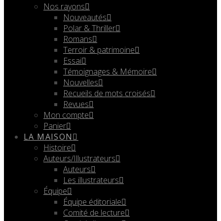
Nos rayons
Nouveautés
Polar & Thriller
Romans
Terroir & patrimoine
Essai
Témoignages & Mémoire
Nouvelles
Recueils de mots croisés
Revues
Mon compte
Panier
LA MAISON
Histoire
Auteurs/Illustrateurs
Auteurs
Les illustrateurs
Équipe
Équipe éditoriale
Comité de lecture