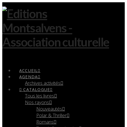
Navigation
ACCUEIL
AGENDA
Archives activités
CATALOGUE
Tous les livres
Nos rayons
Nouveautés
Polar & Thriller
Romans