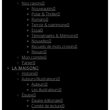
Nos rayons
Nouveautés
Polar & Thriller
Romans
Terroir & patrimoine
Essai
Témoignages & Mémoire
Nouvelles
Recueils de mots croisés
Revues
Mon compte
Panier
LA MAISON
Histoire
Auteurs/Illustrateurs
Auteurs
Les illustrateurs
Équipe
Équipe éditoriale
Comité de lecture