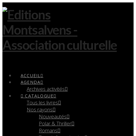
Navigation
ACCUEIL
AGENDA
Archives activités
CATALOGUE
Tous les livres
Nos rayons
Nouveautés
Polar & Thriller
Romans