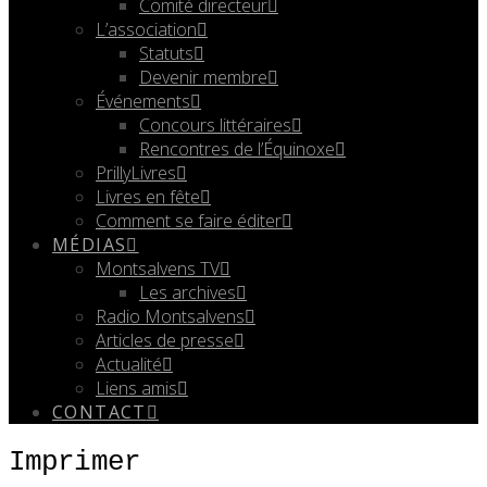
Comité directeur
L’association
Statuts
Devenir membre
Événements
Concours littéraires
Rencontres de l’Équinoxe
PrillyLivres
Livres en fête
Comment se faire éditer
MÉDIAS
Montsalvens TV
Les archives
Radio Montsalvens
Articles de presse
Actualité
Liens amis
CONTACT
Imprimer