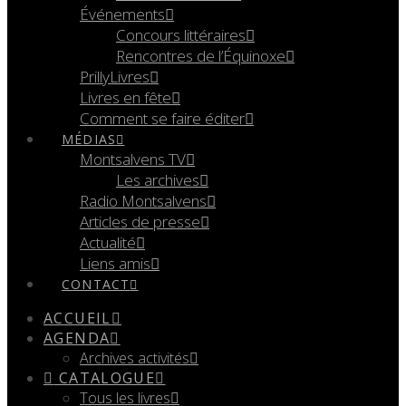
Événements
Concours littéraires
Rencontres de l’Équinoxe
PrillyLivres
Livres en fête
Comment se faire éditer
MÉDIAS
Montsalvens TV
Les archives
Radio Montsalvens
Articles de presse
Actualité
Liens amis
CONTACT
ACCUEIL
AGENDA
Archives activités
CATALOGUE
Tous les livres