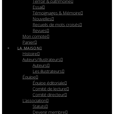
Terroir & patrimoine
Essai
Témoignages & Mémoire
Nouvelles
Recueils de mots croisés
Revues
Mon compte
Panier
LA MAISON
Histoire
Auteurs/Illustrateurs
Auteurs
Les illustrateurs
Équipe
Équipe éditoriale
Comité de lecture
Comité directeur
L’association
Statuts
Devenir membre