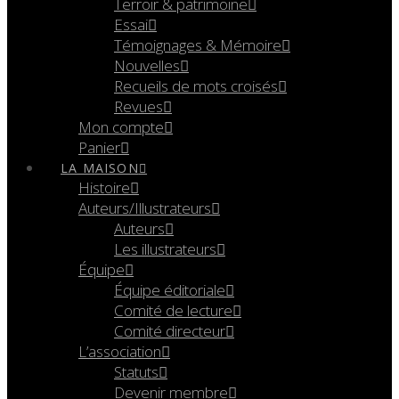
Terroir & patrimoine
Essai
Témoignages & Mémoire
Nouvelles
Recueils de mots croisés
Revues
Mon compte
Panier
LA MAISON
Histoire
Auteurs/Illustrateurs
Auteurs
Les illustrateurs
Équipe
Équipe éditoriale
Comité de lecture
Comité directeur
L’association
Statuts
Devenir membre