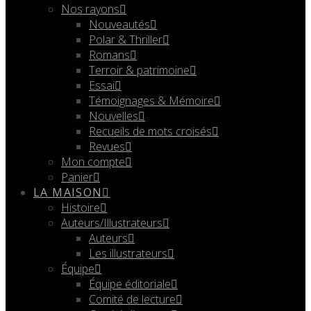
Nos rayons
Nouveautés
Polar & Thriller
Romans
Terroir & patrimoine
Essai
Témoignages & Mémoire
Nouvelles
Recueils de mots croisés
Revues
Mon compte
Panier
LA MAISON
Histoire
Auteurs/Illustrateurs
Auteurs
Les illustrateurs
Équipe
Équipe éditoriale
Comité de lecture