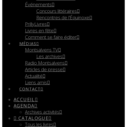
Événements
Concours littéraires
Rencontres de l’Équinoxe
PrillyLivres
Livres en fête
Comment se faire éditer
MÉDIAS
Montsalvens TV
Les archives
Radio Montsalvens
Articles de presse
Actualité
Liens amis
CONTACT
ACCUEIL
AGENDA
Archives activités
CATALOGUE
Tous les livres