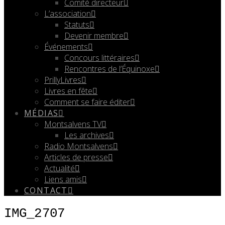
Comité directeur
L’association
Statuts
Devenir membre
Événements
Concours littéraires
Rencontres de l’Équinoxe
PrillyLivres
Livres en fête
Comment se faire éditer
MÉDIAS
Montsalvens TV
Les archives
Radio Montsalvens
Articles de presse
Actualité
Liens amis
CONTACT
IMG_2707