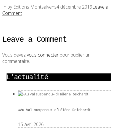
In by Editions Montsalvens
4 décembre 2019
Leave a
Comment
Leave a Comment
Vous devez
vous connecter
pour publier un
commentaire.
L'actualité
«Au Val suspendu» d’Hélène Reichardt
15 avril 2026