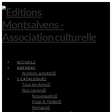
Navigation
ACCUEIL
AGENDA
Archives activités
CATALOGUE
Tous les livres
Nos rayons
Nouveautés
Polar & Thriller
Romans