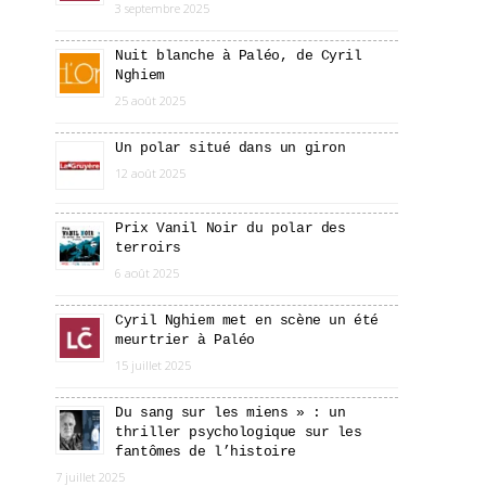
3 septembre 2025
Nuit blanche à Paléo, de Cyril
Nghiem
25 août 2025
Un polar situé dans un giron
12 août 2025
Prix Vanil Noir du polar des
terroirs
6 août 2025
Cyril Nghiem met en scène un été
meurtrier à Paléo
15 juillet 2025
Du sang sur les miens » : un
thriller psychologique sur les
fantômes de l’histoire
7 juillet 2025