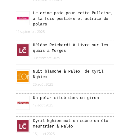
Le crime paie pour cette Bulloise,
à la fois postière et autrice de
polars
11 septembre 2025
Hélène Reichardt à Livre sur les
quais à Morges
3 septembre 2025
Nuit blanche à Paléo, de Cyril
Nghiem
25 août 2025
Un polar situé dans un giron
12 août 2025
Cyril Nghiem met en scène un été
meurtrier à Paléo
15 juillet 2025