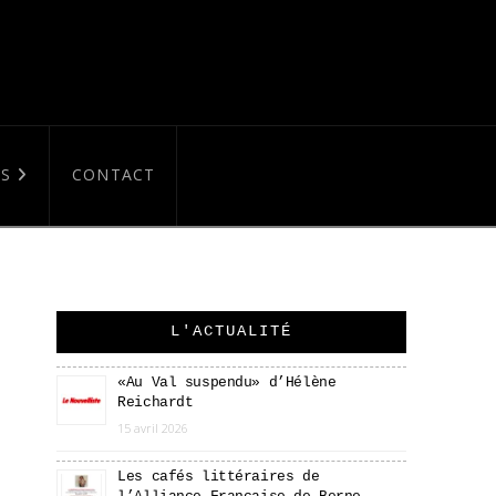
S
CONTACT
L'ACTUALITÉ
«Au Val suspendu» d’Hélène
Reichardt
15 avril 2026
Les cafés littéraires de