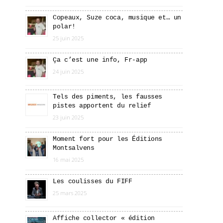
Copeaux, Suze coca, musique et… un
polar!
25 juin 2025
Ça c’est une info, Fr-app
24 juin 2025
Tels des piments, les fausses
pistes apportent du relief
23 juin 2025
Moment fort pour les Éditions
Montsalvens
16 mai 2025
Les coulisses du FIFF
25 mars 2025
Affiche collector « édition