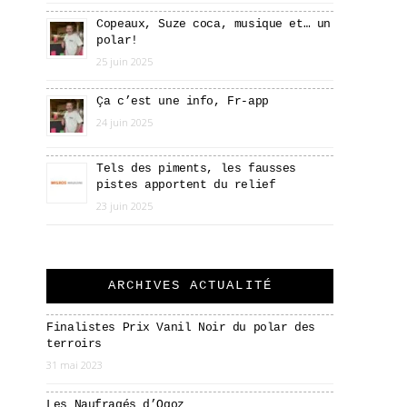
Copeaux, Suze coca, musique et… un
polar!
25 juin 2025
Ça c’est une info, Fr-app
24 juin 2025
Tels des piments, les fausses
pistes apportent du relief
23 juin 2025
ARCHIVES ACTUALITÉ
Finalistes Prix Vanil Noir du polar des
terroirs
31 mai 2023
Les Naufragés d’Ogoz