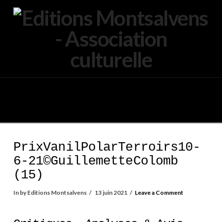
Navigation
PrixVanilPolarTerroirs10-
6-21©GuillemetteColomb
(15)
In by Editions Montsalvens
13 juin 2021
Leave a Comment