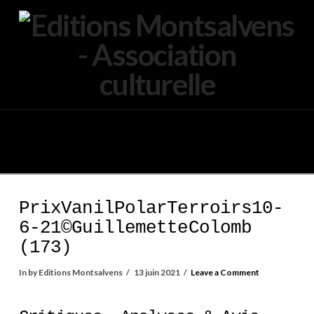
Navigation
PrixVanilPolarTerroirs10-
6-21©GuillemetteColomb
(173)
In by Editions Montsalvens
13 juin 2021
Leave a Comment