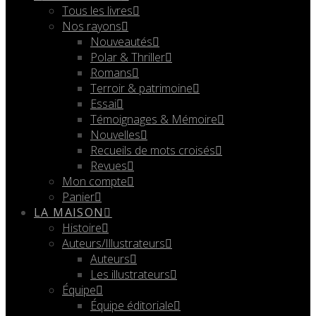
Tous les livres
Nos rayons
Nouveautés
Polar & Thriller
Romans
Terroir & patrimoine
Essai
Témoignages & Mémoire
Nouvelles
Recueils de mots croisés
Revues
Mon compte
Panier
LA MAISON
Histoire
Auteurs/Illustrateurs
Auteurs
Les illustrateurs
Équipe
Équipe éditoriale