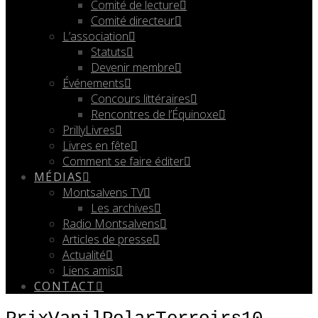
Comité de lecture
Comité directeur
L’association
Statuts
Devenir membre
Événements
Concours littéraires
Rencontres de l’Équinoxe
PrillyLivres
Livres en fête
Comment se faire éditer
MÉDIAS
Montsalvens TV
Les archives
Radio Montsalvens
Articles de presse
Actualité
Liens amis
CONTACT