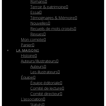
Romans
Terroir & patrimoine
Essai
Témoignages & Mémoire
Nouvelles
Recueils de mots croisés
Revues
Mon compte
Panier
LA MAISON
Histoire
Auteurs/Illustrateurs
Auteurs
Les illustrateurs
Équipe
Équipe éditoriale
Comité de lecture
Comité directeur
L’association
Statuts