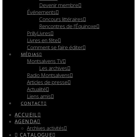
Devenir membre
Événements
Concours littéraires
Rencontres de l’Équinoxe
PrillyLivres
Livres en fête
Comment se faire éditer
MÉDIAS
Montsalvens TV
Les archives
Radio Montsalvens
Articles de presse
Actualité
Liens amis
CONTACT
ACCUEIL
AGENDA
Archives activités
CATALOGUE