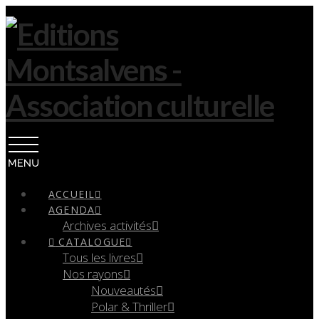
Navigation
ACCUEIL
AGENDA
Archives activités
CATALOGUE
Tous les livres
Nos rayons
Nouveautés
Polar & Thriller