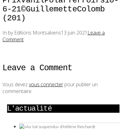
PrixVanilPolarTerroirs10-
6-21©GuillemetteColomb
(201)
In by Editions Montsalvens
13 juin 2021
Leave a
Comment
Leave a Comment
Vous devez
vous connecter
pour publier un
commentaire.
L'actualité