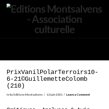
Navigation
PrixVanilPolarTerroirs10-
6-21©GuillemetteColomb
(210)
In by Editions Montsalvens
13 juin 2021
Leave a Comment