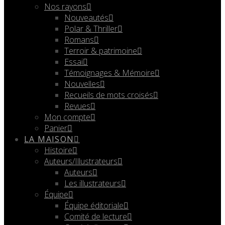
Nos rayons
Nouveautés
Polar & Thriller
Romans
Terroir & patrimoine
Essai
Témoignages & Mémoire
Nouvelles
Recueils de mots croisés
Revues
Mon compte
Panier
LA MAISON
Histoire
Auteurs/Illustrateurs
Auteurs
Les illustrateurs
Équipe
Équipe éditoriale
Comité de lecture