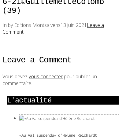
6-21©GuillemetteColomb
(39)
In by Editions Montsalvens
13 juin 2021
Leave a
Comment
Leave a Comment
Vous devez
vous connecter
pour publier un
commentaire.
L'actualité
«Au Val suspendu» d’Hélène Reichardt