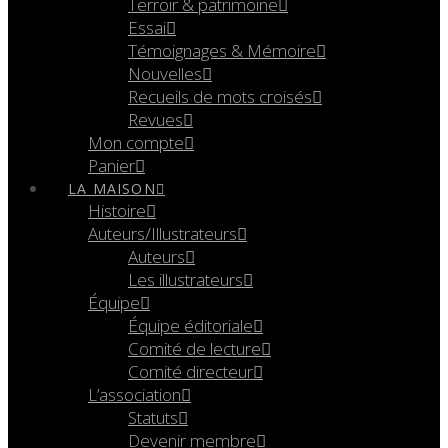
Terroir & patrimoine
Essai
Témoignages & Mémoire
Nouvelles
Recueils de mots croisés
Revues
Mon compte
Panier
LA MAISON
Histoire
Auteurs/Illustrateurs
Auteurs
Les illustrateurs
Équipe
Équipe éditoriale
Comité de lecture
Comité directeur
L’association
Statuts
Devenir membre