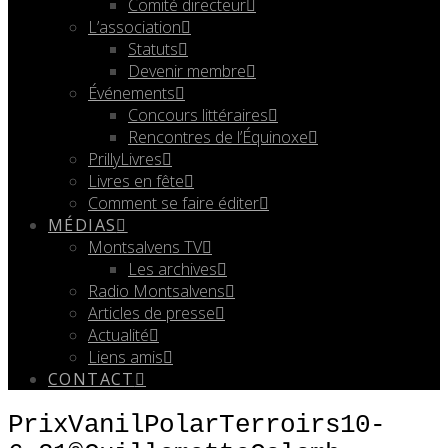
Comité directeur
L’association
Statuts
Devenir membre
Événements
Concours littéraires
Rencontres de l’Équinoxe
PrillyLivres
Livres en fête
Comment se faire éditer
MÉDIAS
Montsalvens TV
Les archives
Radio Montsalvens
Articles de presse
Actualité
Liens amis
CONTACT
PrixVanilPolarTerroirs10-