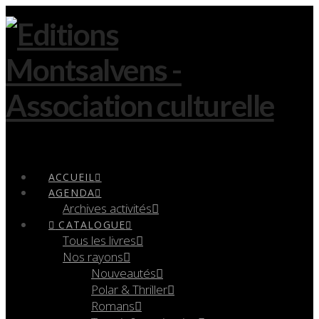
Navigation
ACCUEIL
AGENDA
Archives activités
CATALOGUE
Tous les livres
Nos rayons
Nouveautés
Polar & Thriller
Romans