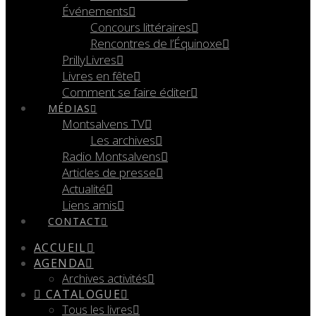
Événements
Concours littéraires
Rencontres de l’Équinoxe
PrillyLivres
Livres en fête
Comment se faire éditer
MÉDIAS
Montsalvens TV
Les archives
Radio Montsalvens
Articles de presse
Actualité
Liens amis
CONTACT
ACCUEIL
AGENDA
Archives activités
CATALOGUE
Tous les livres