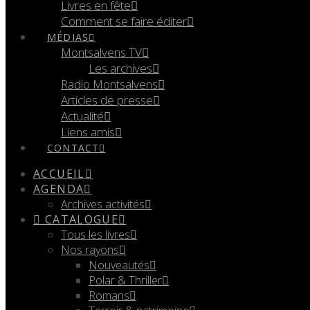
Livres en fête
Comment se faire éditer
MÉDIAS
Montsalvens TV
Les archives
Radio Montsalvens
Articles de presse
Actualité
Liens amis
CONTACT
ACCUEIL
AGENDA
Archives activités
CATALOGUE
Tous les livres
Nos rayons
Nouveautés
Polar & Thriller
Romans