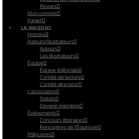
Revues
Mon compte
Panier
LA MAISON
Histoire
Auteurs/Illustrateurs
Auteurs
Les illustrateurs
Équipe
Équipe éditoriale
Comité de lecture
Comité directeur
L’association
Statuts
Devenir membre
Événements
Concours littéraires
Rencontres de l’Équinoxe
PrillyLivres