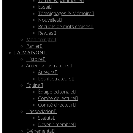
Terroir & patrimoine
Essai
Témoignages & Mémoire
Nouvelles
Recueils de mots croisés
Revues
Mon compte
Panier
LA MAISON
Histoire
Auteurs/Illustrateurs
Auteurs
Les illustrateurs
Équipe
Équipe éditoriale
Comité de lecture
Comité directeur
L’association
Statuts
Devenir membre
Événements