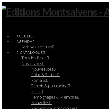
Navigation
ACCUEIL
AGENDA
Archives activités
CATALOGUE
Tous les livres
Nos rayons
Nouveautés
Polar & Thriller
Romans
Terroir & patrimoine
Essai
Témoignages & Mémoire
Nouvelles
Recueils de mots croisés