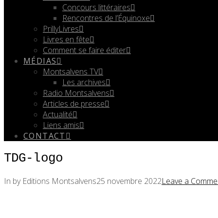
Concours littéraires
Rencontres de l’Équinoxe
PrillyLivres
Livres en fête
Comment se faire éditer
MÉDIAS
Montsalvens TV
Les archives
Radio Montsalvens
Articles de presse
Actualité
Liens amis
CONTACT
TDG-logo
In by Editions Montsalvens
25 novembre 2022
Leave a Comme