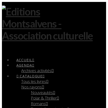
Navigation
ACCUEIL
AGENDA
Archives activités
CATALOGUE
Tous les livres
Nos rayons
Nouveautés
Polar & Thriller
Romans