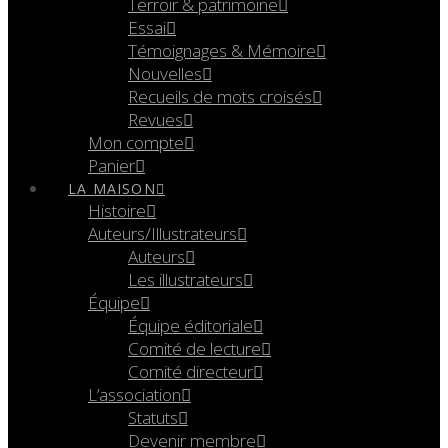
Terroir & patrimoine
Essai
Témoignages & Mémoire
Nouvelles
Recueils de mots croisés
Revues
Mon compte
Panier
LA MAISON
Histoire
Auteurs/Illustrateurs
Auteurs
Les illustrateurs
Équipe
Équipe éditoriale
Comité de lecture
Comité directeur
L’association
Statuts
Devenir membre