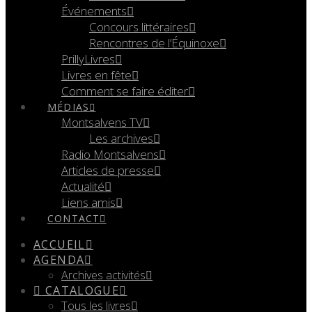
Événements
Concours littéraires
Rencontres de l’Équinoxe
PrillyLivres
Livres en fête
Comment se faire éditer
MÉDIAS
Montsalvens TV
Les archives
Radio Montsalvens
Articles de presse
Actualité
Liens amis
CONTACT
ACCUEIL
AGENDA
Archives activités
CATALOGUE
Tous les livres