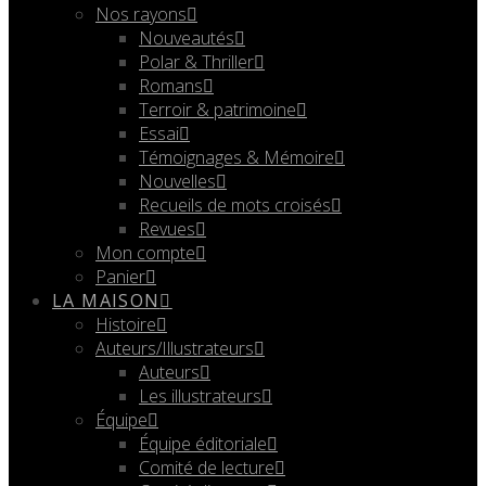
Nos rayons
Nouveautés
Polar & Thriller
Romans
Terroir & patrimoine
Essai
Témoignages & Mémoire
Nouvelles
Recueils de mots croisés
Revues
Mon compte
Panier
LA MAISON
Histoire
Auteurs/Illustrateurs
Auteurs
Les illustrateurs
Équipe
Équipe éditoriale
Comité de lecture