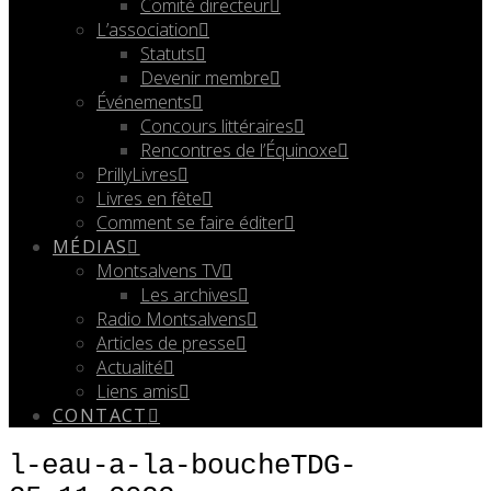
Comité directeur
L’association
Statuts
Devenir membre
Événements
Concours littéraires
Rencontres de l’Équinoxe
PrillyLivres
Livres en fête
Comment se faire éditer
MÉDIAS
Montsalvens TV
Les archives
Radio Montsalvens
Articles de presse
Actualité
Liens amis
CONTACT
l-eau-a-la-boucheTDG-