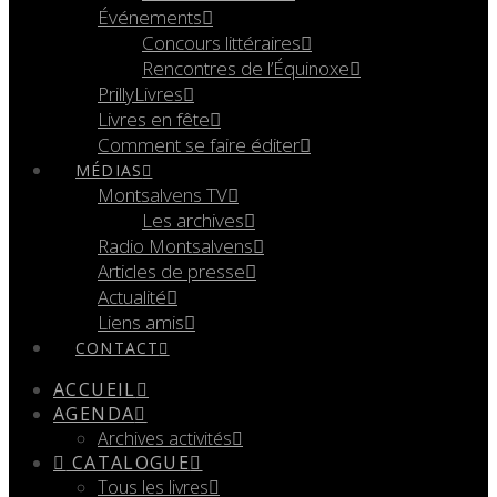
Événements
Concours littéraires
Rencontres de l’Équinoxe
PrillyLivres
Livres en fête
Comment se faire éditer
MÉDIAS
Montsalvens TV
Les archives
Radio Montsalvens
Articles de presse
Actualité
Liens amis
CONTACT
ACCUEIL
AGENDA
Archives activités
CATALOGUE
Tous les livres