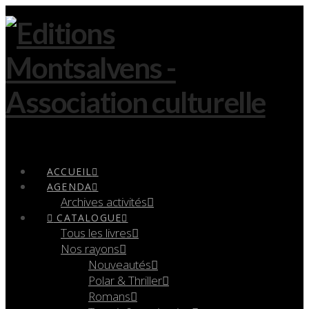
Navigation
ACCUEIL
AGENDA
Archives activités
CATALOGUE
Tous les livres
Nos rayons
Nouveautés
Polar & Thriller
Romans