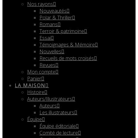
Nos rayons
Nouveautés
Polar & Thriller
Romans
Terroir & patrimoine
Essai
Témoignages & Mémoire
Nouvelles
Recueils de mots croisés
Revues
Mon compte
Panier
LA MAISON
Histoire
Auteurs/Illustrateurs
Auteurs
Les illustrateurs
Équipe
Équipe éditoriale
Comité de lecture