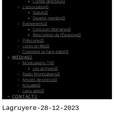
Comité directeur
L’association
Statuts
Devenir membre
Événements
Concours littéraires
Rencontres de l’Équinoxe
PrillyLivres
Livres en fête
Comment se faire éditer
MÉDIAS
Montsalvens TV
Les archives
Radio Montsalvens
Articles de presse
Actualité
Liens amis
CONTACT
Lagruyere-28-12-2023