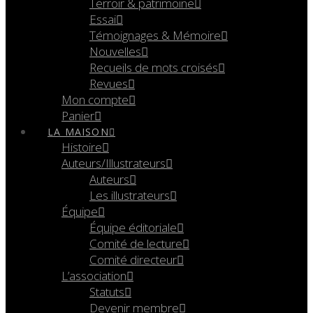
Terroir & patrimoine
Essai
Témoignages & Mémoire
Nouvelles
Recueils de mots croisés
Revues
Mon compte
Panier
LA MAISON
Histoire
Auteurs/Illustrateurs
Auteurs
Les illustrateurs
Équipe
Équipe éditoriale
Comité de lecture
Comité directeur
L’association
Statuts
Devenir membre